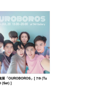
展「OUROBOROS」[ 7/9 (Tu
0 (Sat) ]