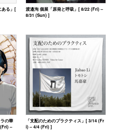
ある」[
渡邉洵 個展「原発と呼吸」[ 8/22 (Fri) –
8/31 (Sun) ]
イラの華
「支配のためのプラクティス」[ 3/14 (Fr
ri) –
i) – 4/4 (Fri) ]