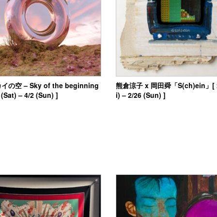
空 – Sky of the beginning
熊倉涼子 x 岡田舜「S(ch)ein」[ 2/
(Sat) – 4/2 (Sun) ]
i) – 2/26 (Sun) ]