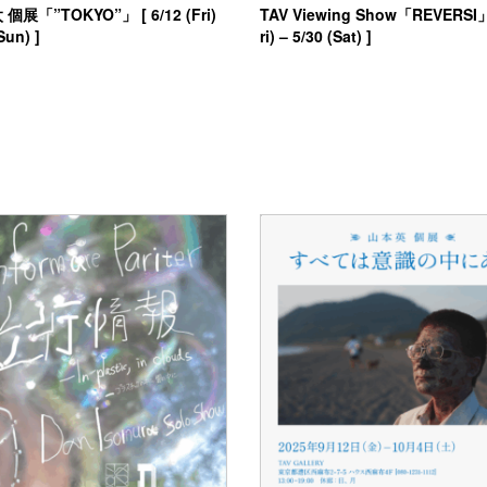
展「”TOKYO”」 [ 6/12 (Fri)
TAV Viewing Show「REVERSI」[
Sun) ]
ri) – 5/30 (Sat) ]