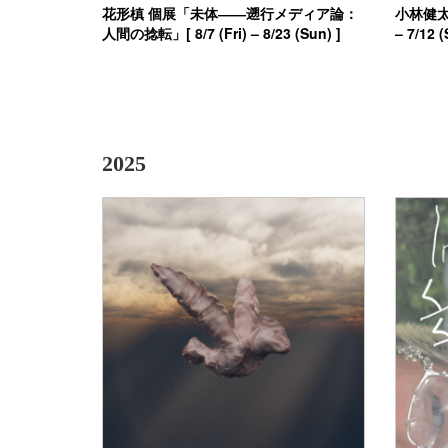
花形槙 個展「未体――遡行メディア論：
小林健太 個
人間の捻転」[ 8/7 (Fri) – 8/23 (Sun) ]
– 7/12 (
2025