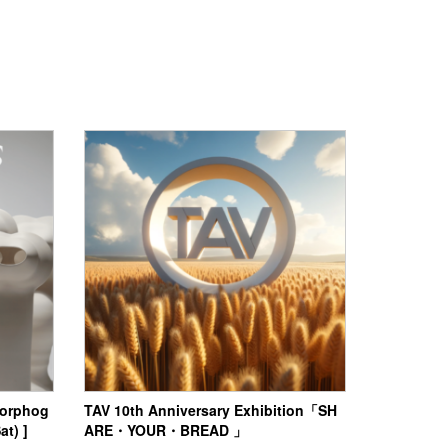
rphog
TAV 10th Anniversary Exhibition「SH
at) ]
ARE・YOUR・BREAD 」