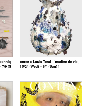
echniq
onree x Louis Terai 「matière de vie」
– 7/9 (S
[ 5/24 (Wed) – 6/4 (Sun) ]