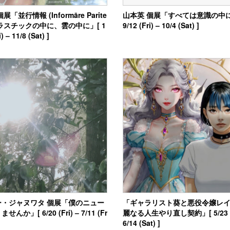
展「並行情報 (Informāre Parite
山本英 個展「すべては意識の中に
 プラスチックの中に、雲の中に」[ 1
9/12 (Fri) – 10/4 (Sat) ]
i) – 11/8 (Sat) ]
ー・ジャヌワタ 個展「僕のニュー
「ギャラリスト葵と悪役令嬢レ
んか」[ 6/20 (Fri) – 7/11 (Fr
麗なる人生やり直し契約」[ 5/23 (F
6/14 (Sat) ]