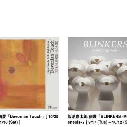
展「Devonian Touch」[ 10/25
坂爪康太郎 個展「BLINKERS -Mo
11/16 (Sat) ]
enesis-」[ 9/17 (Tue) – 10/12 (S