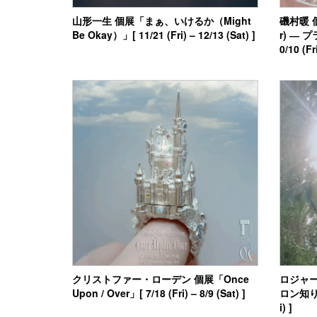
山形一生 個展「まぁ、いけるか（Might
磯村暖 個
Be Okay）」[ 11/21 (Fri) – 12/13 (Sat) ]
r) ―
0/10 (Fr
クリストファー・ローデン 個展「Once
ロジャ
Upon / Over」[ 7/18 (Fri) – 8/9 (Sat) ]
ロン知りませ
i) ]