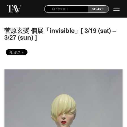
Toggl
SEARCH
navig
菅原玄奨 個展「invisible」[ 3/19 (sat) –
3/27 (sun) ]