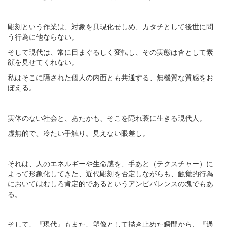
彫刻という作業は、対象を具現化せしめ、カタチとして後世に問
う行為に他ならない。
そして現代は、常に目まぐるしく変転し、その実態は杳として素
顔を見せてくれない。
私はそこに隠された個人の内面とも共通する、無機質な質感をお
ぼえる。
実体のない社会と、あたかも、そこを隠れ蓑に生きる現代人。
虚無的で、冷たい手触り。見えない眼差し。
それは、人のエネルギーや生命感を、手あと（テクスチャー）に
よって形象化してきた、近代彫刻を否定しながらも、触覚的行為
においてはむしろ肯定的であるというアンビバレンスの塊でもあ
る。
そして、『現代』もまた、塑像として描き止めた瞬間から、『過