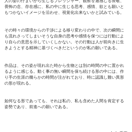
人の姿の佇まいから生じるプレッシャー、観察を通感じる畏敬、
畏怖の念、存在感に、私の中に生じる思考、感情、欲とも願いと
もつかないイメージを沿わせ、視覚化出来ないかと試みている。
その時々の環境からの干渉による移り変わりの中で、次の瞬間に
も流れさってしまいそうな自身の思考や感情を保つには行動によ
り自らの意思を示していくしかない。その行動は人が前向きに生
きようとする精神に基づくべきだというのが私の願いである。
作品は、その姿が現れ出た時から生物とは別の時間の中に置かれ
るように感じる。動く事の無い瞬間を保ち続ける形の中には、作
り手の生涯の幾らかの時間が注がれており、時に認識し難い異形
の形が現れる。
如何なる形であっても、それは私の、私も含めた人間を肯定する
姿勢であり、前進への願いである。