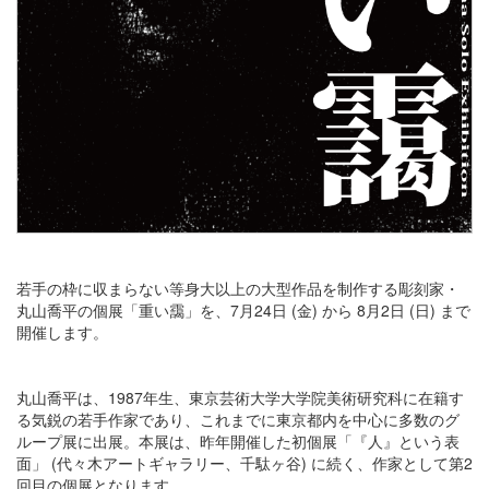
若手の枠に収まらない等身大以上の大型作品を制作する彫刻家・
丸山喬平の個展「重い靄」を、7月24日 (金) から 8月2日 (日) まで
開催します。
丸山喬平は、1987年生、東京芸術大学大学院美術研究科に在籍す
る気鋭の若手作家であり、これまでに東京都内を中心に多数のグ
ループ展に出展。本展は、昨年開催した初個展「『人』という表
面」 (代々木アートギャラリー、千駄ヶ谷) に続く、作家として第2
回目の個展となります。