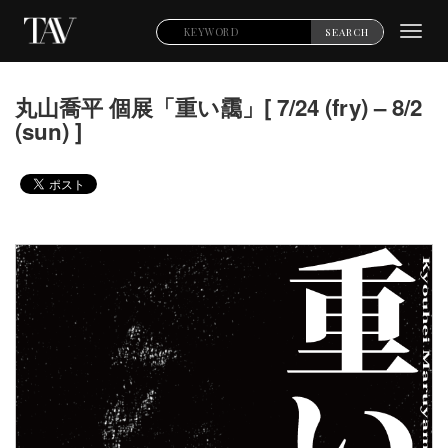
Toggl
SEARCH
navig
丸山喬平 個展「重い靄」[ 7/24 (fry) – 8/2
(sun) ]