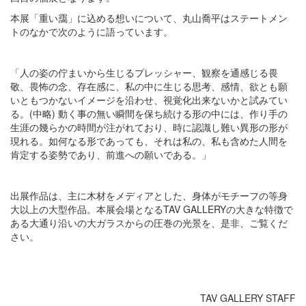
本展「重い靄」に込める想いについて、丸山喬平はステートメン
トのなかで次のように語っています。
「人の姿の佇まいから生じるプレッシャー、観察を通感じる畏
敬、畏怖の念、存在感に、私の中に生じる思考、感情、欲とも願
いともつかないイメージを沿わせ、視覚化出来ないかと試みてい
る。(中略) 動く事の無い瞬間を保ち続ける形の中には、作り手の
生涯の幾らかの時間が注がれており、時に認識し難い異形の形が
現れる。如何なる形であっても、それは私の、私も含めた人間を
肯定する姿勢であり、前進への願いである。」
出展作品は、主に木材をメディアとした、身体がモチーフの等身
大以上の大型作品。本展会場となるTAV GALLERYの大きな特徴で
ある大通り沿いの大ガラスからの圧巻の光景を、是非、ご覧くだ
さい。
TAV GALLERY STAFF