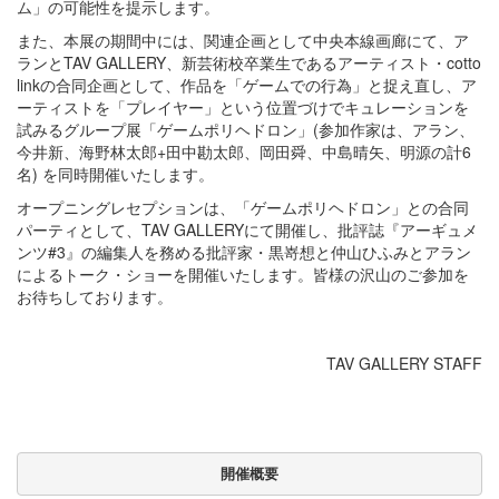
ム」の可能性を提示します。
また、本展の期間中には、関連企画として中央本線画廊にて、ア
ランとTAV GALLERY、新芸術校卒業生であるアーティスト・cotto
linkの合同企画として、作品を「ゲームでの行為」と捉え直し、ア
ーティストを「プレイヤー」という位置づけでキュレーションを
試みるグループ展「ゲームポリヘドロン」(参加作家は、アラン、
今井新、海野林太郎+田中勘太郎、岡田舜、中島晴矢、明源の計6
名) を同時開催いたします。
オープニングレセプションは、「ゲームポリヘドロン」との合同
パーティとして、TAV GALLERYにて開催し、批評誌『アーギュメ
ンツ#3』の編集人を務める批評家・黒嵜想と仲山ひふみとアラン
によるトーク・ショーを開催いたします。皆様の沢山のご参加を
お待ちしております。
TAV GALLERY STAFF
開催概要