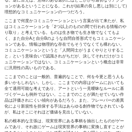
ョンがあるということになる。これが(結果の良し悪しは別にして)
理想的なコミュニケーションの一つだろう。
ここまで何度かコミュニケーションという言葉が出て来たが、私
はコミュニケーションを「2つ以上のものの間で行われる情報のや
り取り」と考えている。ものは生き物でも生き物でなくてもよ
く、また自分Aと自分Bのような自問自答形式でもコミュニケーシ
ョンである。情報は物理的な存在でもそうでなくても構わない。
コミュニケーションというと「人間同士がうまくやりとりするこ
と」という意味合いで認識されがちだが、決してそれだけがコミ
ュニケーションではない。コミュニケーションという概念は非常
に汎用性の高いものである。
ここまでのことは一般的、普遍的なことで、何を今更と思う人も
多いかもしれない。しかし、ここまでの内容はゲームにおいても
全て適用可能な考えであり、アートという一見曖昧なルールに基
づくゲームも例外ではない。ここまでのことが満たせていない作
品は評価されにくい傾向があるだろう。また、フレーバーの差異
化により新規性を担保する手法はあらゆる創作物でなされている
が、私はそこにそれほど価値を見出していない。
私の根本的な主張は、現実世界にある事柄を抽出したものがゲー
ムであり、それ故にゲームは現実世界の事柄に変換し直すことが