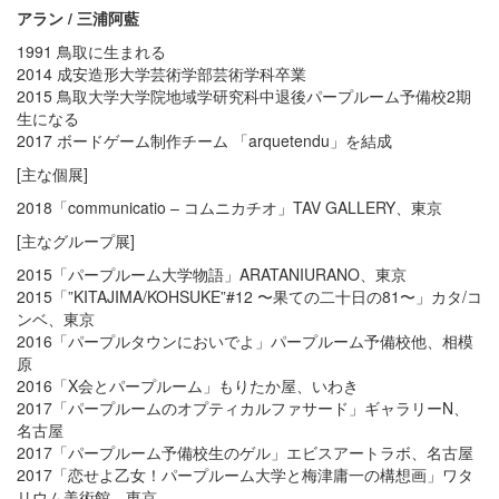
アラン / 三浦阿藍
1991 鳥取に生まれる
2014 成安造形大学芸術学部芸術学科卒業
2015 鳥取大学大学院地域学研究科中退後パープルーム予備校2期
生になる
2017 ボードゲーム制作チーム 「arquetendu」を結成
[主な個展]
2018「communicatio – コムニカチオ」TAV GALLERY、東京
[主なグループ展]
2015「パープルーム大学物語」ARATANIURANO、東京
2015「”KITAJIMA/KOHSUKE”#12 〜果ての二十日の81〜」カタ/コ
ンベ、東京
2016「パープルタウンにおいでよ」パープルーム予備校他、相模
原
2016「X会とパープルーム」もりたか屋、いわき
2017「パープルームのオプティカルファサード」ギャラリーN、
名古屋
2017「パープルーム予備校生のゲル」エビスアートラボ、名古屋
2017「恋せよ乙女！パープルーム大学と梅津庸一の構想画」ワタ
リウム美術館、東京