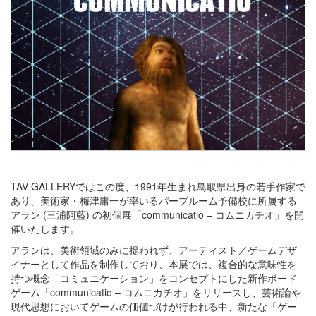
TAV GALLERYではこの度、1991年生まれ鳥取県出身の若手作家で
あり、美術家・梅津庸一が率いるパープルーム予備校に所属する
アラン (三浦阿藍) の初個展「communicatio – コムニカチオ」を開
催いたします。
アランは、美術領域のみに捉われず、アーティスト／ゲームデザ
イナーとして作品を制作しており、本展では、複合的な意味性を
持つ概念「コミュニケーション」をコンセプトにした新作ボード
ゲーム「communicatio – コムニカチオ」をリリースし、芸術論や
現代思想においてゲームの価値づけが行われる中、新たな「ゲー