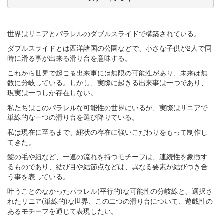
世界はリニアとパラレルのダブルスライドで構築されている。
ダブルスライドとは西洋諸国の公園などで、小さな子供が
2
人で同
時に滑る事が出来る滑り台を意味する。
これから世界で起こる出来事には無限の可能性があり、未来は無
数に分岐している。しかし、実際に起きる出来事は一つであり、
現実は一つしか存在しない。
私たちはこのパラレルな可能性の世界にいるが、実際はリニアで
単線的な一つの滑り台を選び降りている。
私は現在に至るまで、紐状の存在に強いこだわりをもって制作し
てきた。
髪の毛や紐など、一連の流れを持つモチーフは、連続性を象徴す
るものであり、結び目や結節点などは、異なる要素が結びつき合
う事を表している。
叶うことのなかったパラレル(平行的)な可能性の分岐線と、選択さ
れたリニア(単線的)な世界、この二つの滑り台について、遊戯性の
あるモチーフを通じて表現したい。