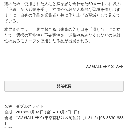
建のために使用された人毛と麻を撚り合わせた
69
メートルに及ぶ
「毛綱」から影響を受け、神道や仏教が人為的な聖域を作り出す
ように、自身の作品を鑑賞者と共に作り上げる聖域として見立て
ている。
本展覧会では、世界で起こる出来事の入り口を「滑り台」に見立
たて、選択の可能性と不確実性を、迷路やあみだくじなどの遊戯
性のあるモチーフを使用した作品が出展される。
TAV GALLERY STAFF
開催概要
名称 : ダブルスライド
会期 : 2018年9月14日 (金) – 10月7日 (日)
会場 : TAV GALLERY (東京都杉並区阿佐谷北1-31-2) [03-3330-688
1]