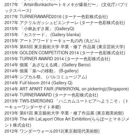
2017年 「ArtsinBunkacho〜トキメキが爆発だ〜」 (文化庁パブリ
ックスペース)
2017年 TURNERAWARD2016 (ターナー色彩株式会社)
2017年 アクリルガッシュビエンナーレ (ターナー色彩株式会社)
2015年 「小林あずさ展」 (GalleryQ)
2015年 「カスケード」 (Gallery blanka)
2015年 アートアワードトーキョー丸の内 (丸ビル)
2015年 第63回 東京藝術大学 卒業・修了 作品展 (東京芸術大学)
2015年 GOLDEN COMPETITION 2014 (ターナー色彩株式会社)
2015年 TURNER AWARD 2014 (ターナー色彩株式会社)
2014年 個展「あざなえる縄」(Gallery Barco)
2014年 個展「泉への移動」 (B-gallery)
2014年 シブカル祭。 (パルコミュージアム)
2014年 Full bloom 2014 (Gallery Q)
2014年 ART APART FAIR (PARKROYAL on pickering)(Singapore)
2014年 TURNERAWARD (ターナー色彩株式会社)
2013年 TWS-EMERGING 「ハニカムユートピアへようこそ」 (ト
ーキョーワンダーサイト本郷)
2013年 第61回 東京藝術大学 卒業・修了作品展 (東京都美術館)
2013年 The 4th LaLaport Ofice Art Exhibition(ららぽーとマネジメ
ント株式会社)
2012年 ワンダーウォール2012(東京都現代美術館)