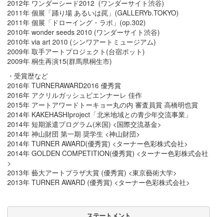
2012年 ワンダーシード2012 (ワンダーサイト渋谷)
2011年 個展「踊り場 あるいは罠」(GALLERYb.TOKYO)
2011年 個展「ドローイング・ラボ」(op.302)
2010年 wonder seeds 2010 (ワンダーサイト渋谷)
2010年 via art 2010 (シンワアートミュージアム)
2009年 取手アートプロジェクト(台宿ポット)
2009年 桐生再演15(群馬県桐生市)
・受賞歴など
2016年 TURNERAWARD2016 優秀賞
2016年 アクリルガッシュビエンナーレ 佳作
2015年 アートアワードトーキョー丸の内 審査員賞 高橋明也賞
2014年 KAKEHASHIproject「北米地域との青少年交流事業」
2014年 短期派遣プログラム(米国) <国際交流基金>
2014年 神山財団 第一期 奨学生 <神山財団>
2014年 TURNER AWARD(優秀賞) <ターナー色彩株式会社>
2014年 GOLDEN COMPETITION(優秀賞) <ターナー色彩株式会社
>
2013年 藝大アートプラザ大賞 (優秀賞) <東京藝術大学>
2013年 TURNER AWARD (優秀賞) <ターナー色彩株式会社>
ステートメント