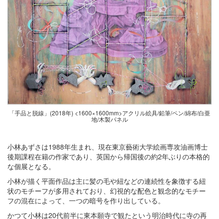
「手品と脱線」(2018年) <1600×1600mm>アクリル絵具/鉛筆/ペン/綿布/白亜
地/木製パネル
小林あずさは
1988
年生まれ、現在東京藝術大学絵画専攻油画博士
後期課程在籍の作家であり、英国から帰国後の約
2
年ぶりの本格的
な個展となる。
小林が描く平面作品は主に髪の毛や紐などの連続性を象徴する紐
状のモチーフが多用されており、幻視的な配色と観念的なモチー
フの混在によって、一つの暗号を作り出している。
かつて小林は
20
代前半に東本願寺で観たという明治時代に寺の再