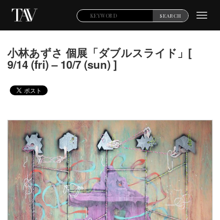
Toggl
SEARCH
navig
小林あずさ 個展「ダブルスライド」[
9/14 (fri) – 10/7 (sun) ]