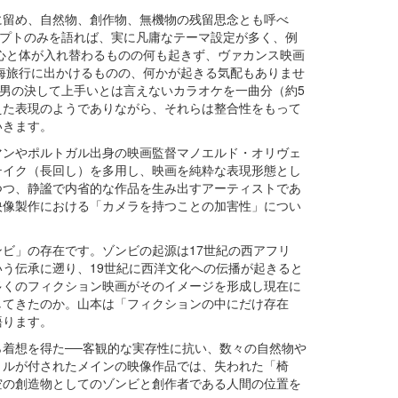
に留め、自然物、創作物、無機物の残留思念とも呼べ
セプトのみを語れば、実に凡庸なテーマ設定が多く、例
り心と体が入れ替わるものの何も起きず、ヴァカンス映画
熱海旅行に出かけるものの、何かが起きる気配もありませ
な男の決して上手いとは言えないカラオケを一曲分（約5
えた表現のようでありながら、それらは整合性をもって
いきます。
マンやポルトガル出身の映画監督マノエルド・オリヴェ
テイク（長回し）を多用し、映画を純粋な表現形態とし
つつ、静謐で内省的な作品を生み出すアーティストであ
映像製作における「カメラを持つことの加害性」につい
ビ」の存在です。ゾンビの起源は17世紀の西アフリ
う伝承に遡り、19世紀に西洋文化への伝播が起きると
多くのフィクション映画がそのイメージを形成し現在に
してきたのか。山本は「フィクションの中にだけ存在
語ります。
着想を得た──客観的な実存性に抗い、数々の自然物や
トルが付されたメインの映像作品では、失われた「椅
空の創造物としてのゾンビと創作者である人間の位置を