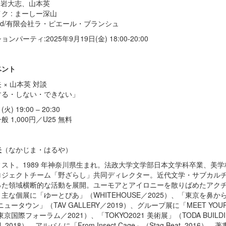
 白岩大志、山本英
ク : まーしー深山
 Nid/有限会社ラ・ピエール・ブランシュ
ンパーティ:2025年9月19日(金) 18:00-20:00
ベント
 × 山本英 対談
する・しない・できない」
(
火
) 19:00 – 20:30
一般
1,000
円／
U25
無料
矢
（なかじま・はるや）
ィスト。
1989
年神奈川県生まれ。法政大学文学部日本文学科卒業、美学
ロジェクトチーム「野ざらし」共同ディレクター。近代文学・サブカル
った領域横断的な活動を展開。ユーモアとアイロニーを散りばめたアク
。主な個展に「ゆーとぴあ」（
WHITEHOUSE
／
2025
）、「東京を鼻か
ニュータウン」（
TAV GALLERY
／
2019
）、グループ展に「
MEET YOUR
東京国際フォーラム／
2021
）、「
TOKYO2021
美術展」（
TODA BUILD
 2018
）、アルバムに「
From Insect Cage
」（
Stag Beat, 2016
）、著