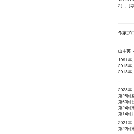
2
）、掲
作家プ
山本英 Ak
1991
2015
2018
–
2023
第28
第60回
第24回
第14回北
2021
第22