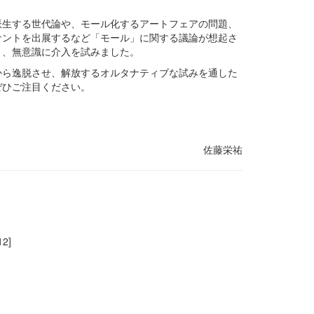
派生する世代論や、モール化するアートフェアの問題、
ナントを出展するなど「モール」に関する議論が想起さ
と、無意識に介入を試みました。
から逸脱させ、解放するオルタナティブな試みを通した
ぜひご注目ください。
佐藤栄祐
2]