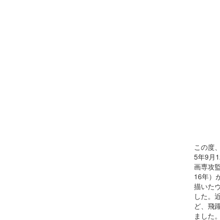
この度、
5年9月
画専攻
16年
描いた
した。
ど、飛
ました