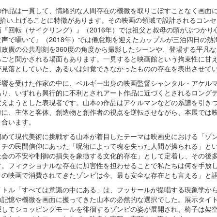
の作品は一貫して、情緒的な人間存在の機微を取りこぼすことなく画面
”を拾い上げることに特徴があります。その映画の領域で設計されるコン
画『回転（サイクリング）』（2016年）では祖父と叔母の頭がぶつか
な声で囁いて』（2018年）では倦怠期を迎えたカップルが三泊四日の
田政廣の公共彫刻を360度の角度から撮影したシーンや、登場する平凡
るごと聞かされる場面もあります。一見すると映画館という拘束性に甘
が見落としていた、あるいは知覚できなかったものの存在を表出させて
影響を受けた作家の中に、ベルギー出身の映画監督シャンタル・アケル
あり、いずれも興行的に不利とされアート作品に近づくとされるロング
変えようとした表現者です。山本の作品はアケルマンなどの系譜を引き
時に、主体と客体、創造物と創作者の視点を逆転させながら、本展では
き合います。
初めて現代美術に挑戦する山本が着目したテーマは映画史における「ゾン
イチの民間信仰にあった「呪術によって魂を失った人間が操られる」とい
社会の不安や制御の損失を象徴する文化的存在」として定着し、その後
す。フィクショナルな存在に加害性を担わせることで私たちは何を手放
くの映画で消費されてきたゾンビは今、最も安全な存在とも言える」と
イトル「すべては意識の中にある」は、フッサールが提唱する現象学から
の記憶や機微を画面に攫ってきた山本の必然的な選択でした。展示タイ
探してショッピングモールを徘徊するゾンビの姿が展開され、椅子は架