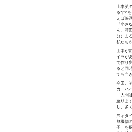
山本英
る“声
えば映
『小さ
ん。澤
分）ま
私たち
山本が
イラが
て作り
ると同
ても向
今回、
カ・ハ
「人間
至りま
し、多
展示タ
無機物
子」を