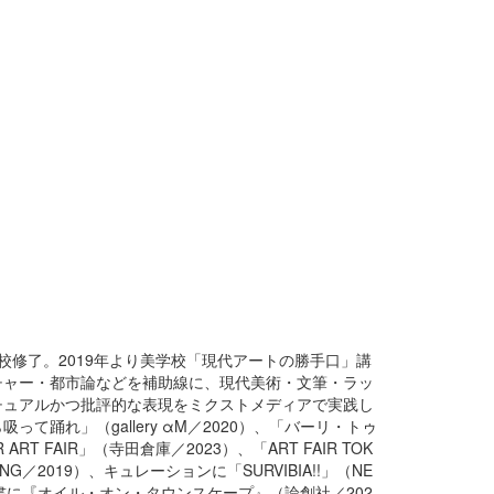
校修了。
2019
年より美学校「現代アートの勝手口」講
チャー・都市論などを補助線に、現代美術・文筆・ラッ
チュアルかつ批評的な表現をミクストメディアで実践し
ら吸って踊れ」（
gallery αM
／
2020
）、「バーリ・トゥ
 ART FAIR
」（寺田倉庫／
2023
）、「
ART FAIR TOK
ING
／
2019
）、キュレーションに「
SURVIBIA!!
」（
NE
書に『オイル・オン・タウンスケープ』（論創社／
202