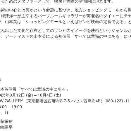
えるためのメタファーとして、映像と実際の空間内に現れます。
美術の中心とは何かという命題に基づき、地方ショッピングモールから
・梅津洋一が主宰するパープルームギャラリーが海老名のダイエーにテ
で、山本英は「ショッピングモールといえばゾンビ映画の定番である」
生み出した文化的存在としてのゾンビのイメージを映画というジャンル
督、アーティストの山本英による初個展「すべては意識の中にある」に
要
 山本英個展「すべては意識の中にある」
025年9月12日 (金) – 10月4日 (土)
TAV GALLERY（東京都港区西麻布2-7-5 ハウス西麻布4F）[080-1231-111
:00 – 19:00
日、月
佐藤栄祐
山崎陽平