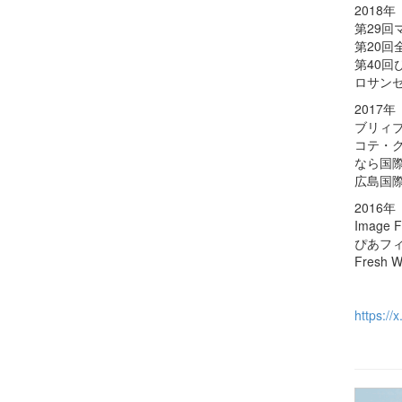
2018
第29
第20回全
第40
ロサンゼ
2017
ブリィブ
コテ・ク
なら国際
広島国際
2016
Image
ぴあフィ
Fresh W
https://