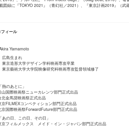
載図録に『
TOKYO 2021
』（青幻社／
2021
）、『東京計画
2019
』（武
ロフィール
ira Yamamoto
年、広島生まれ
年、東京造形大学デザイン学科映画専攻卒業
年、東京藝術大学大学院映像研究科映画専攻監督領域修了
年「熱のあとに」
回釜山国際映画祭ニューカレンツ部門正式出品
台北金馬奨映画祭正式出品
東京FILMEXコンペティション部門正式出品
京国際映画祭ForwardFuture部門正式出品
年「あの日、この日、その日」
回東京フィルメックス メイド・イン・ジャパン部門正式出品