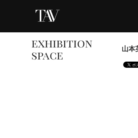
exhibition
山本英
space