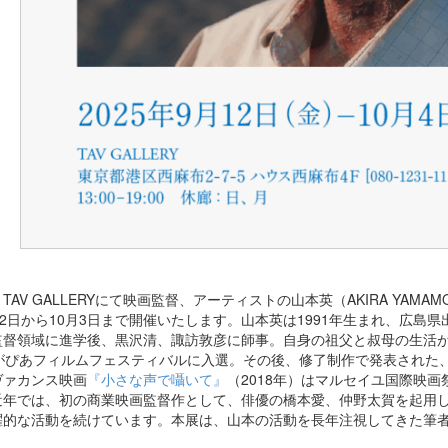
TAV GALLERYにて映画監督、アーティストの山本英（AKIRA YAM
12日から10月3日まで開催いたします。山本英は1991年生まれ、広
監督領域に進学後、黒沢清、諏訪敦彦に師事。自身の祖父と叔母の生活が
）がぴあフィルムフェスティバルに入選。その後、修了制作で発表された
ヴァカンス映画
『小さな声で囁いて』
（2018年）はマルセイユ国際映
近年では、初の商業映画監督作として、俳優の橋本愛、仲野太賀を起用
躍的な活動を続けています。本展は、山本の活動を長年注視してきた筆
。