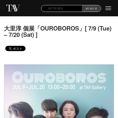
Toggl
SEARCH
navig
大里淳 個展「OUROBOROS」[ 7/9 (Tue)
– 7/20 (Sat) ]