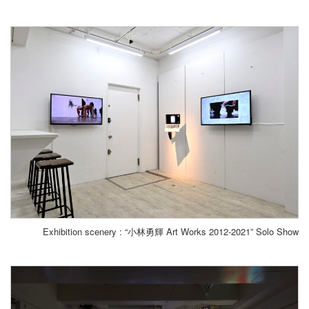
Exhibition scenery : “小林勇輝 Art Works 2012-2021” Solo Show