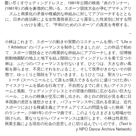
覆い尽くすウェディングドレスと、1981年公開の映画『炎のランナー』
(1981年) の曲を象徴的に用いる。スポーツ競技大会が孕むアマチュアリ
ズムと商業化の矛盾や権威的な枠組みに対してアプローチするととも
に、日本の政治家による女性蔑視発言により露呈した性差別に対する問
いかけを通して、”平和のためのスポーツ” の真意を考察する。
–
小林はこれまで、スポーツの動きや実際のコスチュームを用いて “Life o
f Athletics” のパフォーマンスを制作してきましたが、この作品で初め
て、スポーツ競技会とその商業的な枠組みにアプローチします。旧博物
館動物園駅の地上と地下を結ぶ階段にウェディングドレスを着て立つ小
林は、ふたつのパフォーマンスを行ないます。ひとつは、大きな赤い風
船を膨らませ、不意にそれをかぶること。そして視界がきかないその状
態で、ゆっくりと階段を下りていきます。もうひとつは、聖火リレーの
トーチ (スーベニールとして誰もが購入できるもの) に盛りつけた赤い
アイスクリームを舐める行為です。不自然なまでに赤く丸いアイスクリ
ームと風船、ウェディングドレスとその背後の階段に広がる白い巨大な
ベール。これらの映像が交互に映し出され、赤と白の対比が見る者に日
本国旗の意匠を連想させます。パフォーマンス中に流れる音楽は、近代
スポーツにおける権威主義とアマチュアリズムの問題を扱った映画『炎
のランナー』(1981年) のテーマ曲です。このようなさまざまな暗喩が仕
掛けられ、重なりながらパフォーマンスは進行します。小林は性差別、
商業主義による現在の社会の息苦しさに切り込んでいくのです。(Text b
y NPO Dance Archive Network)