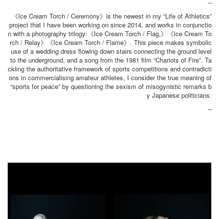
–
《Ice Cream Torch / Ceremony》is the newest in my “Life of Athletics”
project that I have been working on since 2014, and works in conjunctio
n with a photography trilogy:《Ice Cream Torch / Flag,》《Ice Cream To
rch / Relay》《Ice Cream Torch / Flame》. This piece makes symbolic
use of a wedding dress flowing down stairs connecting the ground level
to the underground, and a song from the 1981 film “Chariots of Fire”. Ta
ckling the authoritative framework of sports competitions and contradicti
ons in commercialising amateur athletes, I consider the true meaning of
“sports for peace” by questioning the sexism of misogynistic remarks b
y Japanese politicians.
–