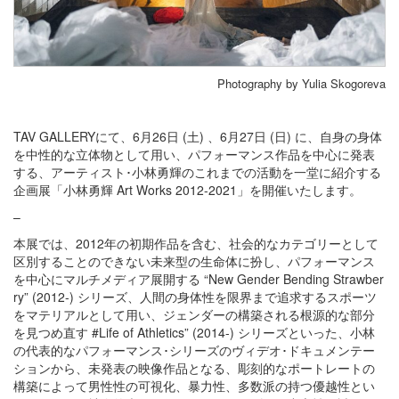
Photography by Yulia Skogoreva
TAV GALLERYにて、6月26日 (土) 、6月27日 (日) に、自身の身体
を中性的な立体物として用い、パフォーマンス作品を中心に発表
する、アーティスト･小林勇輝のこれまでの活動を一堂に紹介する
企画展「小林勇輝 Art Works 2012-2021」を開催いたします。
–
本展では、2012年の初期作品を含む、社会的なカテゴリーとして
区別することのできない未来型の生命体に扮し、パフォーマンス
を中心にマルチメディア展開する “New Gender Bending Strawber
ry” (2012-) シリーズ、人間の身体性を限界まで追求するスポーツ
をマテリアルとして用い、ジェンダーの構築される根源的な部分
を見つめ直す #Life of Athletics” (2014-) シリーズといった、小林
の代表的なパフォーマンス･シリーズのヴィデオ･ドキュメンテー
ションから、未発表の映像作品となる、彫刻的なポートレートの
構築によって男性性の可視化、暴力性、多数派の持つ優越性とい