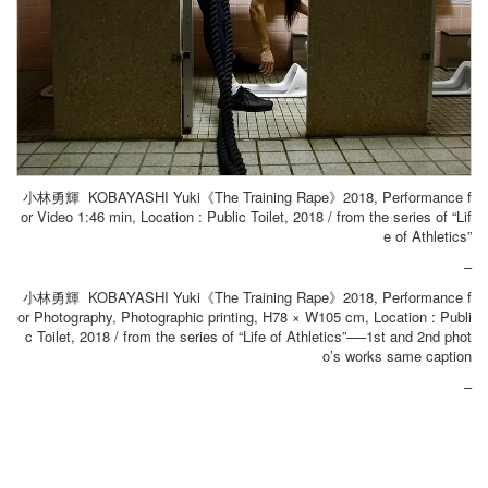
小林勇輝 KOBAYASHI Yuki《The Training Rape》2018, Performance f
or Video 1:46 min, Location : Public Toilet, 2018 / from the series of “Lif
e of Athletics”
–
小林勇輝 KOBAYASHI Yuki《The Training Rape》2018, Performance f
or Photography, Photographic printing, H78 × W105 cm, Location : Publi
c Toilet, 2018 / from the series of “Life of Athletics”──1st and 2nd phot
o’s works same caption
–