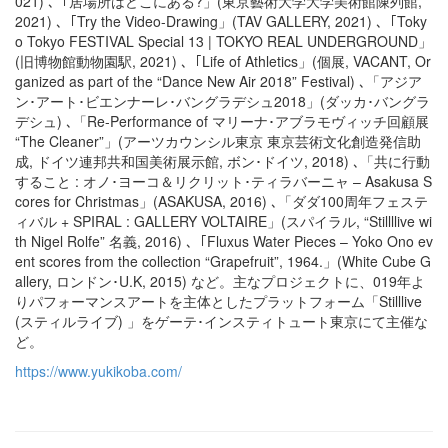
021) ､「居場所はどこにある?」(東京藝術大学大学美術館陳列館,
2021) ､「Try the Video-​Drawing」(TAV GALLERY, 2021) ､「Toky
o Tokyo FESTIVAL Special 13 | TOKYO REAL UNDERGROUND」
(旧博物館動物園駅, 2021) ､「Life of Athletics」(個展, VACANT,
Or
ganized as part of the “
Dance New Air 2018
” Festival
) ､「アジア
ン･アート･ビエンナーレ･バングラデシュ2018」(ダッカ･バングラ
デシュ) ､「Re-Performance of マリーナ･アブラモヴィッチ回顧展
“The Cleaner”」(アーツカウンシル東京 東京芸術文化創造発信助
成, ドイツ連邦共和国美術展示館, ボン･ドイツ, 2018) ､「共に行動
すること : オノ･ヨーコ＆リクリット･ティラバーニャ – Asakusa S
cores for Christmas」(ASAKUSA, 2016) ､「ダダ100周年フェステ
ィバル + SPIRAL : GALLERY VOLTAIRE」(スパイラル, “Stillllive wi
th Nigel Rolfe” 名義, 2016) ､「Fluxus Water Pieces – Yoko Ono ev
ent scores from the collection “Grapefruit”, 1964.」(White Cube G
allery, ロンドン･U.K, 2015) など。主なプロジェクトに、019年よ
りパフォーマンスアートを主体としたプラットフォーム「Stilllive
(スティルライブ) 」をゲーテ･インスティトュート東京にて主催な
ど。
https://www.yukikoba.com/