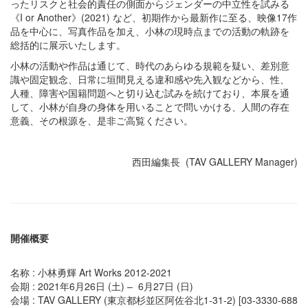
ったリスクと社会的責任の側面からジェンダーの中立性を試みる
《I or Another》(2021) など、初期作から最新作に至る、映像17作
品を中心に、写真作品を加え、小林の現時点までの活動の軌跡を
総括的に展示いたします。
小林の活動や作品は通じて、時代のあらゆる規範を疑い、差別意
識や固定観念、日常に垣間見える違和感や先入観などから、性、
人種、障害や国籍問題へと切り込む試みを続けており、本展を通
して、小林が自身の身体を用いることで問いかける、人間の存在
意義、その根源を、是非ご高覧ください。
西田編集長 (TAV GALLERY Manager)
開催概要
名称 : 小林勇輝 Art Works 2012-2021
会期 : 2021年6月26日 (土) – 6月27日 (日)
会場 : TAV GALLERY (東京都杉並区阿佐谷北1-31-2) [03-3330-688