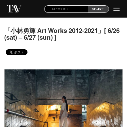
Toggl
SEARCH
navig
「小林勇輝 Art Works 2012-2021」[ 6/26
(sat) – 6/27 (sun) ]