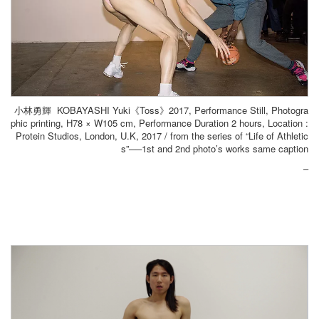
小林勇輝 KOBAYASHI Yuki《Toss》2017, Performance Still, Photogra
phic printing, H78 × W105 cm, Performance Duration 2 hours, Location :
Protein Studios, London, U.K, 2017 / from the series of “Life of Athletic
s”──1st and 2nd photo’s works same caption
–