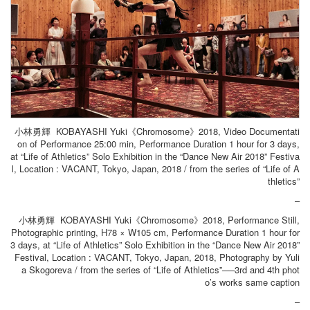
小林勇輝 KOBAYASHI Yuki《Chromosome》2018, Video Documentati
on of Performance 25:00 min, Performance Duration 1 hour for 3 days,
at “Life of Athletics” Solo Exhibition in the “Dance New Air 2018” Festiva
l, Location : VACANT, Tokyo, Japan, 2018 / from the series of “Life of A
thletics”
–
小林勇輝 KOBAYASHI Yuki《Chromosome》2018, Performance Still,
Photographic printing, H78 × W105 cm, Performance Duration 1 hour for
3 days, at “Life of Athletics” Solo Exhibition in the “Dance New Air 2018”
Festival, Location : VACANT, Tokyo, Japan, 2018, Photography by Yuli
a Skogoreva / from the series of “Life of Athletics”──3rd and 4th phot
o’s works same caption
–