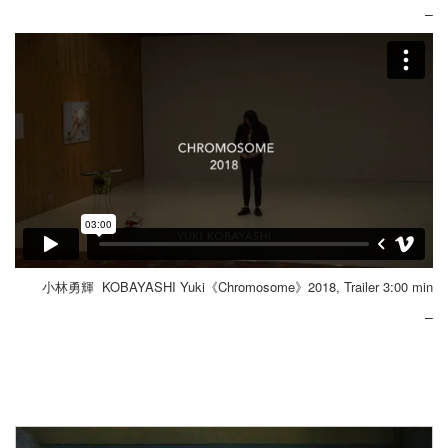
–
小林勇輝 KOBAYASHI Yuki《Chromosome》2018, Trailer 3:00 min
–