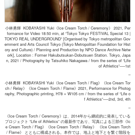
小林勇輝 KOBAYASHI Yuki《Ice Cream Torch / Ceremony》 2021, Per
formance for Video 18:50 min, at “Tokyo Tokyo FESTIVAL Special 13 |
TOKYO REAL UNDERGROUND” [Organised by Tokyo metropolitan Gov
ernment and Arts Council Tokyo (Tokyo Metropolitan Foundation for Hist
ory and Culture) / Planning and Production by NPO Dance Archive Netw
ork], Location : Former Hakubutsukan-Dobutsuen Station. Tokyo, Japa
n, 2021 / Photography by Tatsuhiko Nakagawa / from the series of “Life
of Athletics”──1st
–
小林勇輝 KOBAYASHI Yuki《Ice Cream Torch / Flag》《Ice Cream Tor
ch / Relay》《Ice Cream Torch / Flame》2021, Performance for Photog
raphy, Photographic printing, H78 × W105 cm / from the series of “Life o
f Athletics”──2nd, 3rd, 4th
–
《Ice Cream Torch / Ceremony》は、2014年から継続的に発表している
プロジェクト “Life of Athletics” の最新作であり、写真による三部作《Ic
e Cream Torch / Flag》《Ice Cream Torch / Relay》 《Ice Cream Torch
/ Flame》 とともに構成される。本作では、地上と地下とを繋ぐ階段を