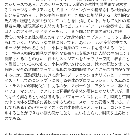
スシリーズである。このシリーズでは 人間の身体性を限界まで追求す
るスポーツをマテリアルとして用い、ジェンダーの構築される根源的な
部分を見つめ直し、性の平等を目的とした動きに垣間見える、差別的な
先入観や理想と現実の狭間に立つことを目指している。そして女性の運
動着を用い超現実的な人間の肉体のビジュアルイメージを象徴する。服
は人々のアイデンティティーを示し、また同時に性別の選択も意味し、
男性の肉体と女性の服とのギャップが身体的ムーブメントによって埋め
られていく。どのような文脈においても、あるルー ルと空間の中でス
ポーツが行われるように、小林は自身のフィールドを構成する。そし
て、性や人種的な偏見や差別的な筋書きに支配された人間の存在により
制限されることのない、自由なスタジアムをギャラリー空間に表すこと
を目指しているのである。小林が問いかけるのは、我々の行動を使って
危険と安全の狭間に立っている真の身体的職業のどこにその自由が存在
するのか。運動競技における身体のプロフェッショナリズムと、アーテ
ィストとしてのコンセプトにおける身体のプロフェッショナリズムのコ
ントラストの瞬間がどこにあるのか。スポーツは、アクションに基づく
パフォーマンスワークとしては直観的な身体の実体にかなり近いが、目
的は全く異なると小林は考える。パフォーマンスにおいて、時間と空間
の中で肉体を流動的に柔軟にするために、スポーツの要素を用いる。そ
して形あるものがアーティストの肉体を離れると、それは、コントロー
ルすることができない別の何かになり、思いもよらない瞬間を生み出す
のである。
–
“Life of Athletics” is the performance series begun in 2014 by Artist, Yuk