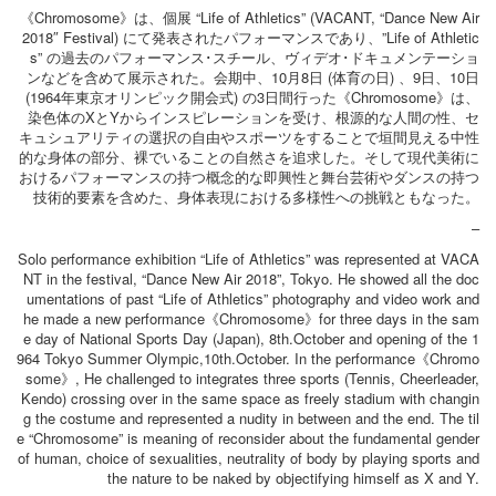
《Chromosome》は、個展 “Life of Athletics” (VACANT, “Dance New Air
2018″ Festival) にて発表されたパフォーマンスであり、”Life of Athletic
s” の過去のパフォーマンス･スチール、ヴィデオ･ドキュメンテーショ
ンなどを含めて展示された。会期中、10月8日 (体育の日) 、9日、10日
(1964年東京オリンピック開会式) の3日間行った《Chromosome》は、
染色体のXとYからインスピレーションを受け、根源的な人間の性、セ
キュシュアリティの選択の自由やスポーツをすることで垣間見える中性
的な身体の部分、裸でいることの自然さを追求した。そして現代美術に
おけるパフォーマンスの持つ概念的な即興性と舞台芸術やダンスの持つ
技術的要素を含めた、身体表現における多様性への挑戦ともなった。
–
Solo performance exhibition “Life of Athletics” was represented at VACA
NT in the festival, “Dance New Air 2018”, Tokyo. He showed all the doc
umentations of past “Life of Athletics” photography and video work and
he made a new performance《Chromosome》for three days in the sam
e day of National Sports Day (Japan), 8th.October and opening of the 1
964 Tokyo Summer Olympic,10th.October. In the performance《Chromo
some》, He challenged to integrates three sports (Tennis, Cheerleader,
Kendo) crossing over in the same space as freely stadium with changin
g the costume and represented a nudity in between and the end. The til
e “Chromosome” is meaning of reconsider about the fundamental gender
of human, choice of sexualities, neutrality of body by playing sports and
the nature to be naked by objectifying himself as X and Y.