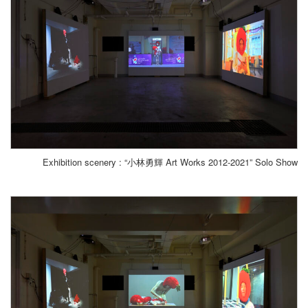
Exhibition scenery : “小林勇輝 Art Works 2012-2021” Solo Show