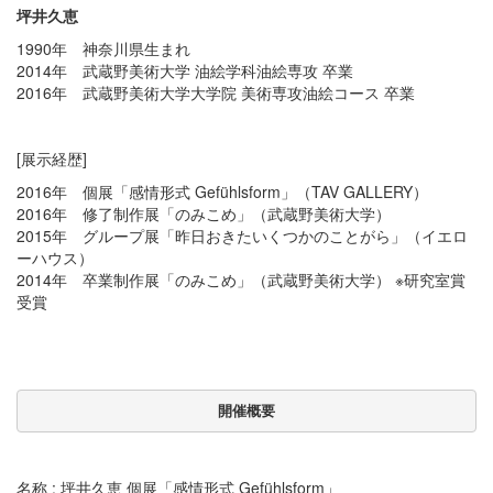
坪井久恵
1990年 神奈川県生まれ
2014年 武蔵野美術大学 油絵学科油絵専攻 卒業
2016年 武蔵野美術大学大学院 美術専攻油絵コース 卒業
[展示経歴]
2016年 個展「感情形式 Gefühlsform」（TAV GALLERY）
2016年 修了制作展「のみこめ」（武蔵野美術大学）
2015年 グループ展「昨日おきたいくつかのことがら」（イエロ
ーハウス）
2014年 卒業制作展「のみこめ」（武蔵野美術大学） ※研究室賞
受賞
開催概要
名称 : 坪井久恵 個展「感情形式 Gefühlsform」