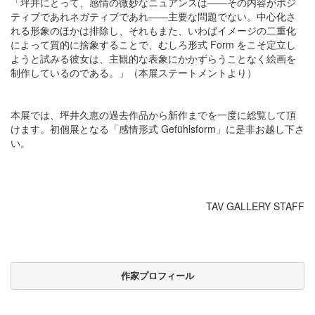
「坪井にとって、感情の微妙なニュアンスは――その内容がポジ
ティブであれネガティブであれ――主要な問題でない。中心化さ
れる形象のほかは排除し、それもまた、いわばイメージの二重化
によって質的に捨象することで、むしろ形式 Form をこそ定立し
ようと試みる彼女は、主観的な表象にかかずらうことなく絵画を
制作しているのである。」（本展ステートメントより）
本展では、坪井久恵の過去作品から新作までを一度に総覧して頂
けます。初個展となる「感情形式 Gefühlsform」に是非お越し下さ
い。
TAV GALLERY STAFF
作家プロフィール