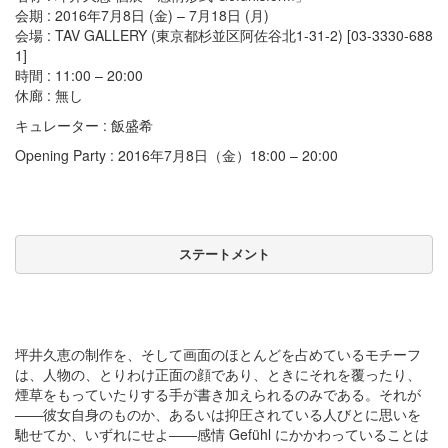
会期 : 2016年7月8日 (金) – 7月18日 (月)
会場 : TAV GALLERY (東京都杉並区阿佐谷北1-31-2) [03-3330-688
1]
時間 : 11:00 – 20:00
休廊 : 無し
キュレーター : 飯盛希
Opening Party : 2016年7月8日（金）18:00 – 20:00
ステートメント
坪井久恵の制作を、そして画面のほとんどを占めているモチーフ
は、人物の、とりわけ正面の顔であり、ときにそれを覆ったり、
煙草をもっていたりする手が書き加えられるのみである。それが
――彼女自身のものか、あるいは抑圧されている人びとに思いを
馳せてか、いずれにせよ――感情 Gefühl にかかわっていることは