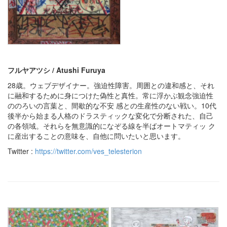
フルヤアツシ / Atushi Furuya
28歳。ウェブデザイナー。強迫性障害。周囲との違和感と、それ
に融和するために身につけた偽性と真性。常に浮かぶ観念強迫性
ののろいの言葉と、間歇的な不安 感との生産性のない戦い。10代
後半から始まる人格のドラスティックな変化で分断された、自己
の各領域。それらを無意識的になぞる線を半ばオートマティッ ク
に産出することの意味を、自他に問いたいと思います。
Twitter :
https://twitter.com/ves_telesterion