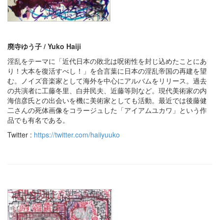
廃寺ゆう子 / Yuko Haiji
淫乱をテーマに「近代日本の敗北は呪術性を封じ込めたことにあ
り！大本を復活すべし！」を合言葉に日本の淫乱帝国の再建を望
む。ノイズ音楽家として海外を中心にアルバムをリリース。過去
の共演者に工藤冬里、白井民夫、近藤等則など。現代美術家の内
海信彦氏との出会いを機に美術家としても活動。最近では後藤健
二さんの死体画像をコラージュした「アイアムユカワ」という作
品でも有名である。
Twitter :
https://twitter.com/haiiyuuko