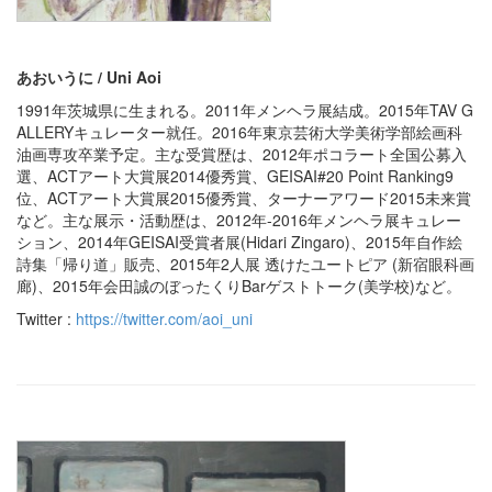
あおいうに / Uni Aoi
1991年茨城県に生まれる。2011年メンヘラ展結成。2015年TAV G
ALLERYキュレーター就任。2016年東京芸術大学美術学部絵画科
油画専攻卒業予定。主な受賞歴は、2012年ポコラート全国公募入
選、ACTアート大賞展2014優秀賞、GEISAI#20 Point Ranking9
位、ACTアート大賞展2015優秀賞、ターナーアワード2015未来賞
など。主な展示・活動歴は、2012年-2016年メンヘラ展キュレー
ション、2014年GEISAI受賞者展(Hidari Zingaro)、2015年自作絵
詩集「帰り道」販売、2015年2人展 透けたユートピア (新宿眼科画
廊)、2015年会田誠のぼったくりBarゲストトーク(美学校)など。
Twitter :
https://twitter.com/aoi_uni