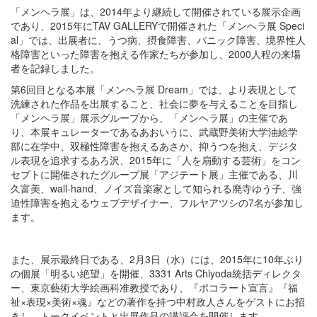
「メンヘラ展」は、2014年より継続して開催されている展示企画
であり、2015年にTAV GALLERYで開催された「メンヘラ展 Speci
al」では、出展者に、うつ病、摂食障害、パニック障害、境界性人
格障害といった障害を抱える作家たちが参加し、2000人程の来場
者を記録しました。
第6回目となる本展「メンヘラ展 Dream」では、より表現として
洗練された作品を出展すること、社会に夢を与えることを目指し
「メンヘラ展」展示グループから、「メンヘラ展」の主催であ
り、本展キュレーターであるあおいうに、武蔵野美術大学油絵学
部に在学中、双極性障害を抱えるあさか、抑うつを抱え、デジタ
ル表現を追求するあろ沢、2015年に「人を扇動する芸術」をコン
セプトに開催されたグループ展「アジテート展」主催である、川
久富美、wall-hand、ノイズ音楽家として知られる廃寺ゆう子、強
迫性障害を抱えるウェブデザイナー、フルヤアツシの7名が参加し
ます。
また、展示最終日である、2月3日（水）には、2015年に10年ぶり
の個展「明るい絶望」を開催、3331 Arts Chiyoda統括ディレクタ
ー、東京藝術大学絵画科准教授であり、『ポコラート宣言』『福
祉×表現×美術×魂』などの著作を持つ中村政人さんをゲストにお招
きし、トークイベントと出展作品の講評会を開催します。