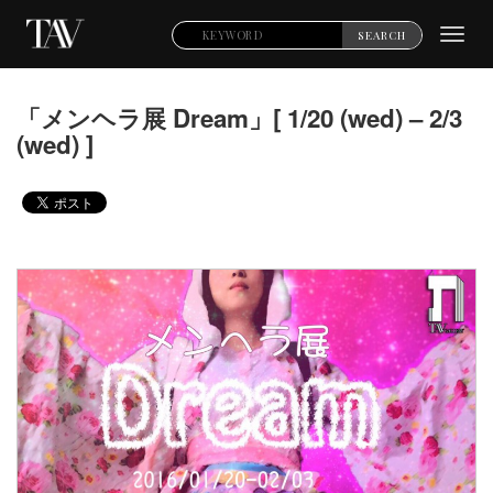
Toggl
SEARCH
navig
「メンヘラ展 Dream」[ 1/20 (wed) – 2/3
(wed) ]