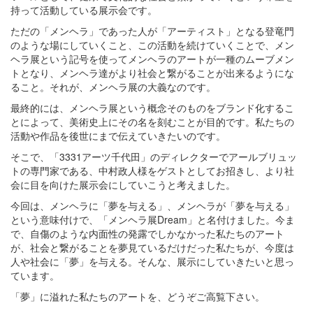
持って活動している展示会です。
ただの「メンヘラ」であった人が「アーティスト」となる登竜門
のような場にしていくこと、この活動を続けていくことで、メン
ヘラ展という記号を使ってメンヘラのアートが一種のムーブメン
トとなり、メンヘラ達がより社会と繋がることが出来るようにな
ること。それが、メンヘラ展の大義なのです。
最終的には、メンヘラ展という概念そのものをブランド化するこ
とによって、美術史上にその名を刻むことが目的です。私たちの
活動や作品を後世にまで伝えていきたいのです。
そこで、「3331アーツ千代田」のディレクターでアールブリュッ
トの専門家である、中村政人様をゲストとしてお招きし、より社
会に目を向けた展示会にしていこうと考えました。
今回は、メンヘラに「夢を与える」、メンヘラが「夢を与える」
という意味付けで、「メンヘラ展Dream」と名付けました。今ま
で、自傷のような内面性の発露でしかなかった私たちのアート
が、社会と繋がることを夢見ているだけだった私たちが、今度は
人や社会に「夢」を与える。そんな、展示にしていきたいと思っ
ています。
「夢」に溢れた私たちのアートを、どうぞご高覧下さい。