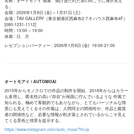
名称 : オートモアイ 個展「開け放たれた扉の向こうに海が見え
る」
会期 : 2026年1月9日 (金) – 1月31日 (土)
会場 : TAV GALLERY（東京都港区西麻布2-7-5 ハウス西麻布4F）
[080-1231-1112]
時間 : 13:00 – 19:00
休廊 : 日、月
レセプションパーティー : 2026年1月9日 (金) 19:00-21:00
オートモアイ / AUTOMOAI
2015年からモノクロでの作品の制作を開始、2018年からはカラー
も多用し、匿名性の高い“存在”が画面に佇んでいるような 作風で
知られる。極めて客観的でもありながら、とてもパーソナルな情
景にも見えてくるその作風は、人間同士の関係性や、作品と鑑賞
者の関係性など、必要な情報が削ぎ落とされているからこそ見え
てくる景色と情景を提示する。
https://www.instagram.com/auto_moai/?hl=ja