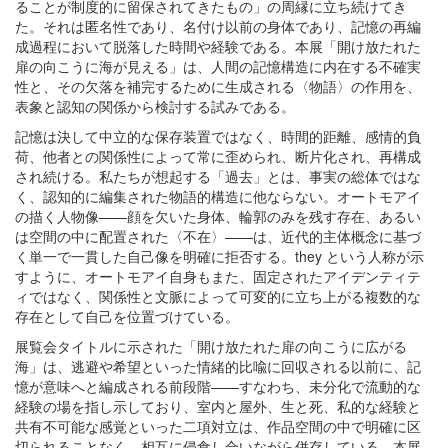
ることが制度的に留保されてきたもの」の周縁に立ち続けてき
た。それは匿名性であり、名付け以前の身体であり、記憶の再編
成過程において脱落した時間や経験である。本展「開け放たれた
扉の向こうに海が見える」は、人間の記憶構造に内在する不確実
性と、その欠落を補完するために生成される〈物語〉の作用を、
表象と認知の関係から検討する試みである。
記憶は決して中立的な保存装置ではなく、時間的距離、感情的負
荷、他者との関係性によって常に歪められ、断片化され、再構成
され続ける。私たちが想起する「過去」とは、事実の総体ではな
く、認知的に編集された物語的構造に他ならない。オートモアイ
の描く人物像——顔を欠いた身体、輪郭のみを残す存在、あるい
は空間の中に配置された〈不在〉——は、近代的主体概念に基づ
く単一で一貫した自己像を明確に拒否する。they という人称が示
すように、オートモアイ自身もまた、固定されたアイデンティテ
ィではなく、関係性と文脈によって可変的に立ち上がる複数的な
存在として自己を位置づけている。
展覧会タイトルに示された「開け放たれた扉の向こうに広がる
海」は、逃避や希望といった情緒的比喩に回収される以前に、記
憶が意味へと編成される前段階——すなわち、未分化で流動的な
経験の場を指し示しており、室内と屋外、生と死、私的な経験と
共有不可能な感覚といった二項対立は、作品空間の中で明確に区
切られることなく、相互に侵食し合いながら併存している。本展