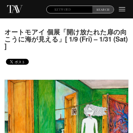
Toggl
SEARCH
navig
オートモアイ 個展「開け放たれた扉の向
こうに海が見える」[ 1/9 (Fri) – 1/31 (Sat)
]