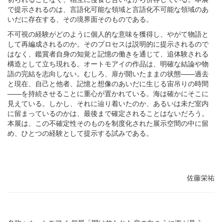
で提示されるのは、言語化可能な領域と言語化不可能な領域のあ
いだに存在する、その境界面そのものである。
不可視の経験がどのように個人的な意味を獲得し、やがて物語と
して再編成されるのか。そのプロセスは説明的に提示されるので
はなく、鑑賞者自身の知覚と記憶の働きを通じて、追体験される
構造として立ち現れる。オートモアイの作品は、明確な結論や物
語の完結を志向しない。むしろ、扉が開いたままの状態——過去
と現在、自己と他者、記憶と想像のあいだに生じる宙吊りの時間
——を持続させることに重心が置かれている。海は確かにそこに
見えている。しかし、それに辿り着いたのか、あるいは未だ室内
に留まっているのかは、最後まで確定されることはないだろう。
本展は、この不確定性そのものを制度化された展示空間の中に留
め、ひとつの経験として提示する試みである。
佐藤栄祐