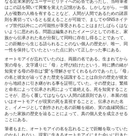
なる近未来的なユーザービリティへの応答であったし、当時筆者
はこの話を聞いて興奮を覚えた記憶がある。しかしながら、一個
人が複数の人格を有することなど、人間が人間であるための諸原
則を裏切っているとも捉えることが可能で、ましてやSNSネイテ
ィブ世代以外にこの可能性が享受されることはまだしばらくはな
いように思われる。問題は編集されたイメージとしての名と、家
族から伝承された名が分裂して同時に存在し得ることであって、
この距離から生じる語られることのない個人の歴史が、唯一、同
一性を保持していたといった点に於いて正しかった事にある。
オートモアイが忘れていたのは、両親の名である。生まれてから
実の母を、文字通りに「母」と呼び続けたという。時に臍の緒が
知覚する母の存在は”愛”を理解させてくれるものであったし「母」
の名と彼女が辿ってきた歴史を認識することは自分の歴史が彼女
から地続きに引き継がれる事を証明していた。その歴史は、繁殖
と命名によって伝承され死によって途絶える。死を知覚すること
こそが、恐らく覆してはならない人間の諸原則であり、本展の狙
いはオートモアイが現実の死を直視することと、伝承された名
と、イメージとして創作された名の距離を縮め、実の血縁関係に
あった家族の歴史を辿ることによって、真の個人史を成立させる
ことにある。
筆者もまた、オートモアイの名を忘れることで距離を取っていた
のかもしれない。現実に生きるオートモアイにまた会いに行きた