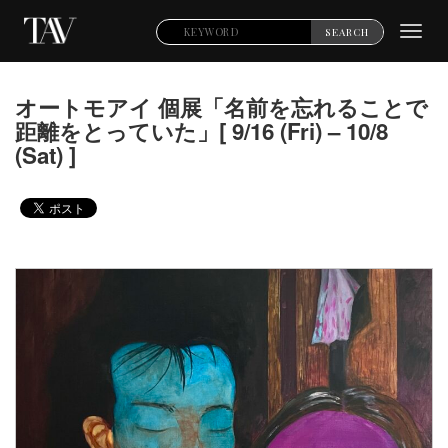
Toggl
SEARCH
navig
オートモアイ 個展「名前を忘れることで
距離をとっていた」[ 9/16 (Fri) – 10/8
(Sat) ]