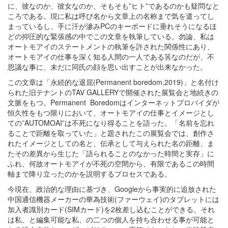
に、彼なのか、彼女なのか、そもそも”ヒト”であるのかも疑問なと
ころである。現に私は呼び名から文章上の名称まで気を遣ってし
まっているし、手に汗が滲みPCのキーボードに垂れそうになるほ
どの抑圧的な緊張感の中でこの文章を執筆している。勿論、私は
オートモアイのステートメントの執筆を許された関係性にあり、
オートモアイの仕事を深く知る人間の一人である筈なのだが、不
思議な事に、未だに同氏の顔を思い出すことが出来なかった。
この文章は「永続的な退屈(Permanent boredom,2019)」と名付け
られた旧テナントのTAV GALLERYで開催された展覧会と地続きの
文脈をもつ。Permanent
Boredomはインターネットプロバイダが
恒久性をもつ限りにおいて、オートモアイの仕事とイメージとし
ての”AUTOMOAI”は不死になり得ることを語った。「名前を忘れ
ることで距離を取っていた」と題されたこの展覧会では、創作さ
れたイメージとしての名と、伝承として与えられた名の距離、ま
たその差異から生じた「語られることのなかった時間と実存」に
ふれ、何故オートモアイが不死の空間から、有限であるこの時間
軸まで降り立ったのかを説明するプロセスである。
今現在、政治的な理由に基づき、Googleから事実的に追放された
中国通信機器メーカーの華為技術(ファーウェイ)のタブレットには
加入者識別カード(SIMカード)を2枚差し込むことができる。それ
は私、と編集可能な私、の二つの個人を持ち合わせる事が可能と